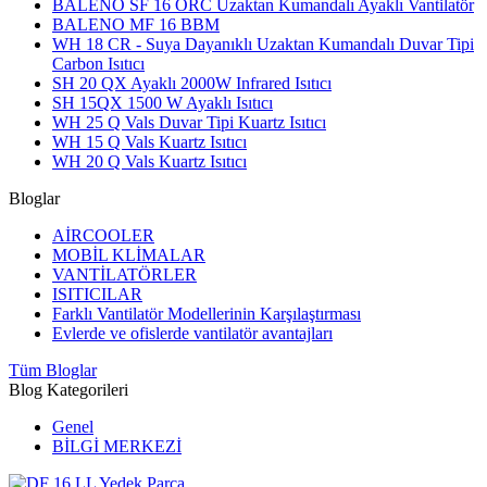
BALENO SF 16 ORC Uzaktan Kumandalı Ayaklı Vantilatör
BALENO MF 16 BBM
WH 18 CR - Suya Dayanıklı Uzaktan Kumandalı Duvar Tipi
Carbon Isıtıcı
SH 20 QX Ayaklı 2000W Infrared Isıtıcı
SH 15QX 1500 W Ayaklı Isıtıcı
WH 25 Q Vals Duvar Tipi Kuartz Isıtıcı
WH 15 Q Vals Kuartz Isıtıcı
WH 20 Q Vals Kuartz Isıtıcı
Bloglar
AİRCOOLER
MOBİL KLİMALAR
VANTİLATÖRLER
ISITICILAR
Farklı Vantilatör Modellerinin Karşılaştırması
Evlerde ve ofislerde vantilatör avantajları
Tüm Bloglar
Blog Kategorileri
Genel
BİLGİ MERKEZİ