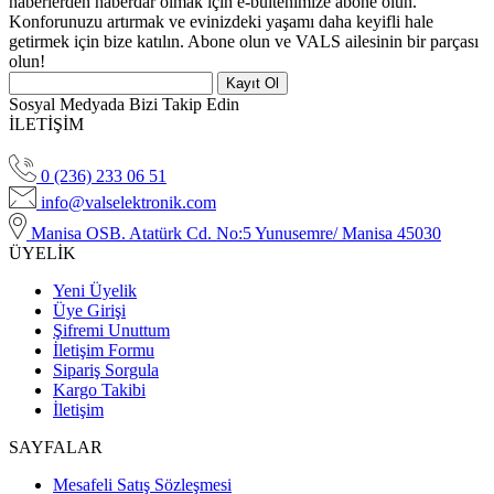
haberlerden haberdar olmak için e-bültenimize abone olun.
Konforunuzu artırmak ve evinizdeki yaşamı daha keyifli hale
getirmek için bize katılın. Abone olun ve VALS ailesinin bir parçası
olun!
Kayıt Ol
Sosyal Medyada Bizi Takip Edin
İLETİŞİM
0 (236) 233 06 51
info@valselektronik.com
Manisa OSB. Atatürk Cd. No:5 Yunusemre/ Manisa 45030
ÜYELİK
Yeni Üyelik
Üye Girişi
Şifremi Unuttum
İletişim Formu
Sipariş Sorgula
Kargo Takibi
İletişim
SAYFALAR
Mesafeli Satış Sözleşmesi