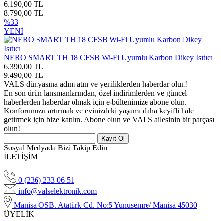
6.190,00 TL
8.790,00 TL
%33
YENİ
NERO SMART TH 18 CFSB Wi-Fi Uyumlu Karbon Dikey Isıtıcı
6.390,00 TL
9.490,00 TL
VALS dünyasına adım atın ve yeniliklerden haberdar olun!
En son ürün lansmanlarından, özel indirimlerden ve güncel
haberlerden haberdar olmak için e-bültenimize abone olun.
Konforunuzu artırmak ve evinizdeki yaşamı daha keyifli hale
getirmek için bize katılın. Abone olun ve VALS ailesinin bir parçası
olun!
Kayıt Ol
Sosyal Medyada Bizi Takip Edin
İLETİŞİM
0 (236) 233 06 51
info@valselektronik.com
Manisa OSB. Atatürk Cd. No:5 Yunusemre/ Manisa 45030
ÜYELİK