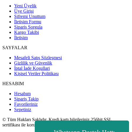
Yeni Üyelik
Üye Girişi
Şifremi Unuttum
İletişim Formu
Sipariş Sorgula
Kargo Takibi
İletişim
SAYFALAR
Mesafeli Satış Sözleşmesi
Gizlilik ve Güvenlik
İptal İade Koşullari
Kişisel Veriler Politikası
HESABIM
Hesabım
Sipariş Takip
Favorileriniz
Sepetiniz
© Tüm Hakları Saklıdır. Kredi kartı bilgileriniz 256bit SSL
sertifikası ile korunmaktadır.