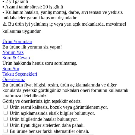
▪ 2 yıl garanti
▪ Azami tamir süresi: 20 iş günü
▪ Kullanım hataları, yanlış montaj, darbe, sıvı teması ve yetkisiz
müdahaleler garanti kapsamı dışındadır
⚠️ Bu ürün iyi yalıtılmış iç veya yarı açık mekanlarda, mevsimsel
kullanıma uygundur.
Ürün Yorumları
Bu ürüne ilk yorumu siz yapın!
Yorum Yaz
Soru & Cevap
Ürün hakkında henüz soru sorulmamış.
Soru Sor
Taksit Seçenekleri
Önerileriniz
Bu ürünün fiyat bilgisi, resim, ürün açıklamalarında ve diğer
konularda yetersiz gördüğünüz noktaları öneri formunu kullanarak
tarafımıza iletebilirsiniz.
Görüş ve önerileriniz için teşekkür ederiz.
Ürün resmi kalitesiz, bozuk veya görüntülenemiyor.
Ürün açıklamasında eksik bilgiler bulunuyor.
Ürün bilgilerinde hatalar bulunuyor.
Ürün fiyatı diğer sitelerden daha pahalı.
Bu ürüne benzer farklı alternatifler olmalı.