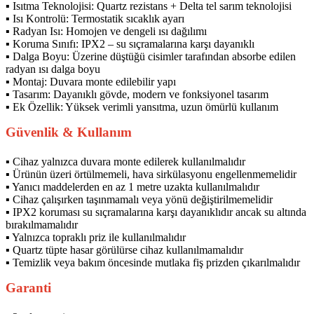
▪ Isıtma Teknolojisi: Quartz rezistans + Delta tel sarım teknolojisi
▪ Isı Kontrolü: Termostatik sıcaklık ayarı
▪ Radyan Isı: Homojen ve dengeli ısı dağılımı
▪ Koruma Sınıfı: IPX2 – su sıçramalarına karşı dayanıklı
▪ Dalga Boyu: Üzerine düştüğü cisimler tarafından absorbe edilen
radyan ısı dalga boyu
▪ Montaj: Duvara monte edilebilir yapı
▪ Tasarım: Dayanıklı gövde, modern ve fonksiyonel tasarım
▪ Ek Özellik: Yüksek verimli yansıtma, uzun ömürlü kullanım
Güvenlik & Kullanım
▪ Cihaz yalnızca duvara monte edilerek kullanılmalıdır
▪ Ürünün üzeri örtülmemeli, hava sirkülasyonu engellenmemelidir
▪ Yanıcı maddelerden en az 1 metre uzakta kullanılmalıdır
▪ Cihaz çalışırken taşınmamalı veya yönü değiştirilmemelidir
▪ IPX2 koruması su sıçramalarına karşı dayanıklıdır ancak su altında
bırakılmamalıdır
▪ Yalnızca topraklı priz ile kullanılmalıdır
▪ Quartz tüpte hasar görülürse cihaz kullanılmamalıdır
▪ Temizlik veya bakım öncesinde mutlaka fiş prizden çıkarılmalıdır
Garanti