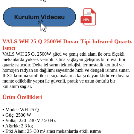
VALS WH 25 Q 2500W Duvar Tipi Infrared Quartz
Isıtıcı
VALS WH 25 Q, 2500W gücü ve geniş etki alanı ile orta ölçekli
mekanlarda yüksek verimli ısıtma sağlayan gelişmiş bir duvar tipi
quartz ısıtıcıdır. Delta tel sarım teknolojisi, termostatik kontrol ve
homojen radyan ısı dağılımı sayesinde hızlı ve dengeli ısınma sunar.
IPX2 koruma sınıfı ile su sıçramalarına karşı dayanıklıdır ve duvara
monte edilebilir yapısı ile güvenli, pratik ve uzun ömürlü bir
kullanım sağlar.
Ürün Özellikleri
▪ Model: WH 25 Q
▪ Güç: 2500 W
▪ Voltaj: 220–230 V / 50 Hz
▪ Ağırlık: 2,3 kg
▪ Etki Alanı: 25–30 m² arası mekanlarda etkili ısıtma