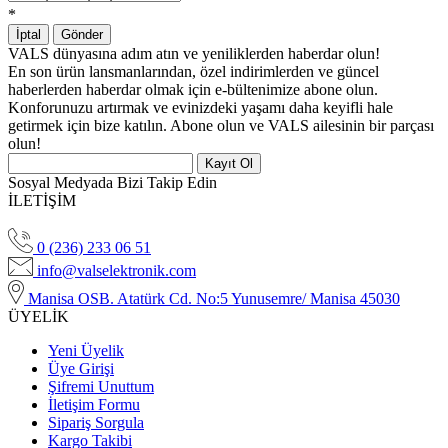
*
İptal
Gönder
VALS dünyasına adım atın ve yeniliklerden haberdar olun!
En son ürün lansmanlarından, özel indirimlerden ve güncel
haberlerden haberdar olmak için e-bültenimize abone olun.
Konforunuzu artırmak ve evinizdeki yaşamı daha keyifli hale
getirmek için bize katılın. Abone olun ve VALS ailesinin bir parçası
olun!
Kayıt Ol
Sosyal Medyada Bizi Takip Edin
İLETİŞİM
0 (236) 233 06 51
info@valselektronik.com
Manisa OSB. Atatürk Cd. No:5 Yunusemre/ Manisa 45030
ÜYELİK
Yeni Üyelik
Üye Girişi
Şifremi Unuttum
İletişim Formu
Sipariş Sorgula
Kargo Takibi