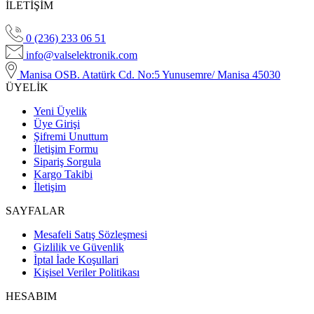
İLETİŞİM
0 (236) 233 06 51
info@valselektronik.com
Manisa OSB. Atatürk Cd. No:5 Yunusemre/ Manisa 45030
ÜYELİK
Yeni Üyelik
Üye Girişi
Şifremi Unuttum
İletişim Formu
Sipariş Sorgula
Kargo Takibi
İletişim
SAYFALAR
Mesafeli Satış Sözleşmesi
Gizlilik ve Güvenlik
İptal İade Koşullari
Kişisel Veriler Politikası
HESABIM