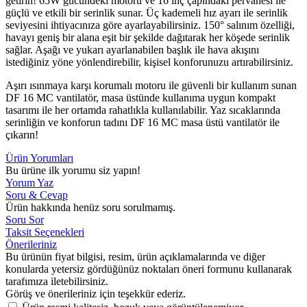
getirin! 65W gücündeki motoru ve 16 inç çapındaki pervanesi ile
güçlü ve etkili bir serinlik sunar. Üç kademeli hız ayarı ile serinlik
seviyesini ihtiyacınıza göre ayarlayabilirsiniz. 150° salınım özelliği,
havayı geniş bir alana eşit bir şekilde dağıtarak her köşede serinlik
sağlar. Aşağı ve yukarı ayarlanabilen başlık ile hava akışını
istediğiniz yöne yönlendirebilir, kişisel konforunuzu artırabilirsiniz.
Aşırı ısınmaya karşı korumalı motoru ile güvenli bir kullanım sunan
DF 16 MC vantilatör, masa üstünde kullanıma uygun kompakt
tasarımı ile her ortamda rahatlıkla kullanılabilir. Yaz sıcaklarında
serinliğin ve konforun tadını DF 16 MC masa üstü vantilatör ile
çıkarın!
Ürün Yorumları
Bu ürüne ilk yorumu siz yapın!
Yorum Yaz
Soru & Cevap
Ürün hakkında henüz soru sorulmamış.
Soru Sor
Taksit Seçenekleri
Önerileriniz
Bu ürünün fiyat bilgisi, resim, ürün açıklamalarında ve diğer
konularda yetersiz gördüğünüz noktaları öneri formunu kullanarak
tarafımıza iletebilirsiniz.
Görüş ve önerileriniz için teşekkür ederiz.