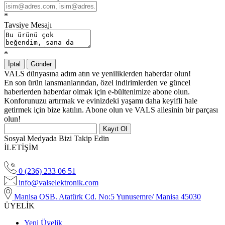
*
Tavsiye Mesajı
*
İptal
Gönder
VALS dünyasına adım atın ve yeniliklerden haberdar olun!
En son ürün lansmanlarından, özel indirimlerden ve güncel
haberlerden haberdar olmak için e-bültenimize abone olun.
Konforunuzu artırmak ve evinizdeki yaşamı daha keyifli hale
getirmek için bize katılın. Abone olun ve VALS ailesinin bir parçası
olun!
Kayıt Ol
Sosyal Medyada Bizi Takip Edin
İLETİŞİM
0 (236) 233 06 51
info@valselektronik.com
Manisa OSB. Atatürk Cd. No:5 Yunusemre/ Manisa 45030
ÜYELİK
Yeni Üyelik