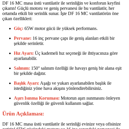
DF 16 MC masa üstü vantilatör ile serinliğin ve konforun keyfini
çıkarın! Güçlü motoru ve geniş pervanesi ile bu vantilatör, her
ortamda etkili bir serinlik sunar. İşte DF 16 MC vantilatörün öne
çıkan özellikleri:
Güç:
65W motor gücü ile yüksek performans.
Pervane:
16 inç pervane çapı ile geniş alanları etkili bir
şekilde serinletir.
Hız Ayarı:
Üç kademeli hız seçeneği ile ihtiyacınıza göre
ayarlanabilir.
Salınım:
150° salınım özelliği ile havayı geniş bir alana eşit
bir şekilde dağıtır.
Başlık Ayarı:
Aşağı ve yukarı ayarlanabilen başlık ile
istediğiniz yöne hava akışını yönlendirebilirsiniz.
Aşırı Isınma Koruması:
Motorun aşırı ısınmasını önleyen
güvenlik özelliği ile güvenli kullanım sağlar.
Ürün Açıklaması:
DF 16 MC masa üstü vantilatör ile serinliği evinize veya ofisinize